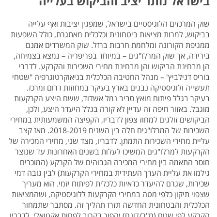
בישראל נותר יציב והביקוש בעלייה
שוק המרכזים הלוגיסטיים בישראל, שמפגין יציבות ואף עלייה
בביקוש, למרות מציאות ביטחונית וכלכלית מאתגרת, כולל השפעות
ממגיפת הקורונה ומלחמת חרבות ברזל. שוק המשרדים אמנם
בירידה, אך שוק המרלו"גים – במיוחד בפריפריה – נמצא בצמיחה,
הן מבחינת הביקוש והן מבחינת מחירי השכירות והקרקע. לדברי
בוריס דנילביץ' – מנהל החטיבה הכלכלית בגיאוקרטוגרפיה "שטחי
תעשייה ולוגיסטיקה נבנים בארץ בעיקר במחוזות דרום ומרכז.
בעיקר בגלל פיתוח מואץ סביב נמל אשדוד, ששם היצע הקרקעות
מוגבל. באזור חיפה זה עדיין לא קורה בגלל היעדר היצע, ולכן,
הביקושים זולגים למחוז צפון לדבריו, הקפיצה המשמעותית במחירי
השכירות של המרלו"גים חלה בין השנים 2018-2019. מאז קצב
עליית מחירי השכירות התמתן. לדבריו, מצד שני, מחירי המכירה של
הקרקעות למרלו"גים המשיכו לעלות בשנים האחרונות עד שנוצר
חוסר התאמה בין מחירי המכירה הגבוהים של הקרקע (המוכרים
גילמו את עליית הערך העתידית במחירי הקרקעות) לבין גובה דמי
שכירות, שגרם להיעדר כדאיות כלכלית לפיתוח יזמי. הוא מעריך
שצפוי תיקון כלפי מטה במחירי הקרקעות ללוגיסטיקה, ושהמציאות
הכלכלית והבטחונית החדשה תזרז תהליך זה. מסתבר שתמחור
הקרקע לפי שטח (מ"ר/דונם) יהפוך בקרוב לפחות אקטואלי. לדבריו