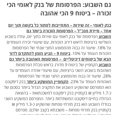
גם השבוע: הפרסומת של בנק לאומי הכי
זכורה – ביטוח 9 הכי אהובה
בנק לאומי – זה שירות – התחייבות לפתור כל בקשה תוך יום
אחד – סיירת מנכ"ל
– הפרסומת הזכורה ביותר גם
השבוע
הפרסומת של בנק לאומי עם שירות בתוך יום, עולה בשבוע
השלישי ברציפות לראש דירוג הזכורות, עם שיעורי זכירה העומדים
על 18%. שיעור זה גבוה מהממוצע החצי שנתי של הפרסומות
הזכורות העומד על 10%.
ביטוח 9 – הגיע הזמן להתקדם לדור
הבא של ביטוחים דיגיטליים –
הפרסומת האהובה ביותר גם
השבוע
הקמפיין של ביטוח 9 מדורג בראש טבלת הפרסומות
האהובות בשבוע השני ברציפות, עם שיעורי אהדה העומדים על
28%. שיעור זה גבוה מהממוצע החצי שנתי של הפרסומות
האהודות העומד על 23%.
הקמפיין המושקע ביותר
בנק דיסקונט
הוא המפרסם שהשקיע השבוע את התקציב הגדול ביותר בסכום של
כ-1.7 מיליון ₪ בקמפיין בנק דיסקונט למשכנתאות – בהוצאה
הגדולה בחיים דיסקונט המשתלמת ביותר. המפרסם המשקיע השני
בגודלו השבוע הוא בנק מזרחי טפחות שהשקיע כ-1.3 מיליון ₪
בקמפיין בנק מזרחי טפחות – משכנתא בקצב שלכם. מפרסם