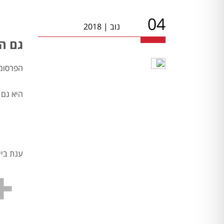
04
נוב
|
2018
גם השבו
הפרסומת לסלקום tv "הכפילים של משי
היא גם 
ענת ביין