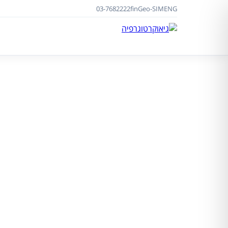
03-7682222
f
in
Geo-SIM
ENG