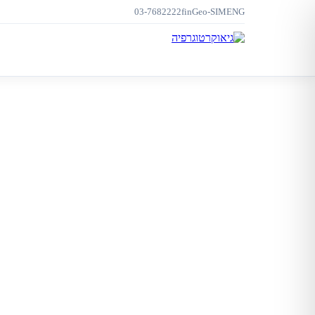
03-7682222
f
in
Geo-SIM
ENG