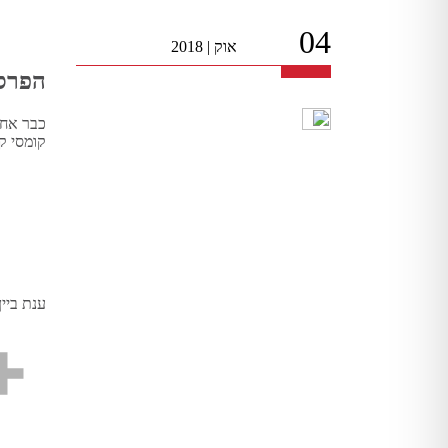
04
אוק
|
2018
הפרסומת ל-yes כבר לא ב
כבר אחר
קומסי קו
ענת ביין 