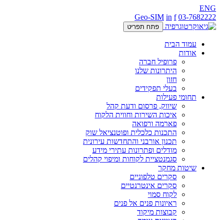
ENG
Geo-SIM
in
f
03-7682222
פתח תפריט
עמוד הבית
אודות
פרופיל חברה
היתרונות שלנו
חזון
בעלי תפקידים
תחומי פעילות
שיווק, פרסום ודעת קהל
איכות השירות וחווית הלקוח
פארמה ורפואה
התכנות כלכלית ופוטנציאל שוק
תכנון אורבני והתחדשות עירונית
מודלים ופתרונות עתירי מידע
סגמנטציית לקוחות ומיפוי קהלים
שיטות מחקר
סקרים טלפוניים
סקרים אינטרנטיים
לקוח סמוי
ראיונות פנים אל פנים
קבוצות מיקוד