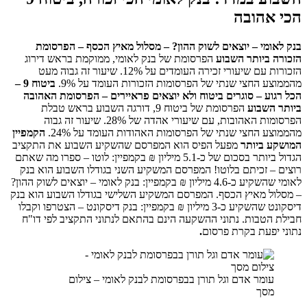
הכי אהובה
בנק לאומי – יוצאים לשוק ההון? – מסלול מאיץ הכסף
– הפרסומת
הזכורה ביותר השבוע
הפרסומת של בנק לאומי, ממוקמת בראש דירוג
הזכורות עם שיעורי זכירה העומדים על 12%. שיעור זה גבוה מעט
מהממוצע החצי שנתי של הפרסומות הזכורות העומד על 9%.
ביטוח 9 –
הכל רגוע – סוגרים ביטוח ולא יוצאים פראיירים
– הפרסומת האהובה
ביותר השבוע
הפרסומת של ביטוח 9, דורגה השבוע בראש טבלת
הפרסומות האהובות, עם שיעורי אהדה של 28%. שיעור זה גבוה
מהממוצע החצי שנתי של הפרסומות האהודות העומד על 24%.
הקמפיין
המושקע ביותר
מפעל הפיס הוא המפרסם שהשקיע השבוע את התקציב
הגדול ביותר בסכום של כ-5.1 מיליון ₪ בקמפיין: לוטו – ספרו מה שאתם
רוצים – זכיתם בלוטו! המפרסם המשקיע השני בגודלו השבוע הוא בנק
לאומי שהשקיע כ-4.6 מיליון ₪ בקמפיין: בנק לאומי – יוצאים לשוק ההון?
– מסלול מאיץ הכסף. המפרסם המשקיע השלישי בגודלו השבוע הוא בנק
דיסקונט שהשקיע כ-3 מיליון ₪ בקמפיין: בנק דיסקונט – הצטרפו וקבלו
חבילת הטבות. נתוני ההשקעה הינם בהתאם לנתוני התקציב לפי דו"ח
נתוני יפעת בקרת פרסום
.
עומר אדם וגל תורן בבפרסומת לבנק לאומי – צילום
מסך