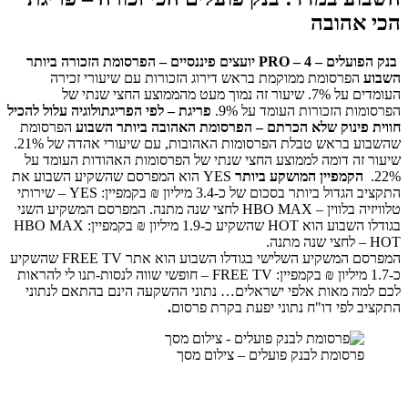
הכי אהובה
בנק הפועלים –
PRO – 4
יועצים פיננסיים
– הפרסומת הזכורה ביותר
השבוע
הפרסומת ממוקמת בראש דירוג הזכורות עם שיעורי זכירה
העומדים על 7%. שיעור זה נמוך מעט מהממוצע החצי שנתי של
הפרסומות הזכורות העומד על 9%.
פריגת – לפי הפריגתולוגיה עלול להכיל
חווית פינוק שלא הכרתם
– הפרסומת האהובה ביותר השבוע
הפרסומת
שהשבוע בראש טבלת הפרסומות האהובות, עם שיעורי אהדה של 21%.
שיעור זה דומה לממוצע החצי שנתי של הפרסומות האהודות העומד על
22%.
הקמפיין המושקע ביותר
YES הוא המפרסם שהשקיע השבוע את
התקציב הגדול ביותר בסכום של כ-3.4 מיליון ₪ בקמפיין: YES – שירותי
טלוויזיה בלווין – HBO MAX לחצי שנה מתנה. המפרסם המשקיע השני
בגודלו השבוע הוא HOT שהשקיע כ-1.9 מיליון ₪ בקמפיין: HBO MAX
– HOT לחצי שנה מתנה.
המפרסם המשקיע השלישי בגודלו השבוע הוא אתר FREE TV שהשקיע
כ-1.7 מיליון ₪ בקמפיין: FREE TV – חופשי שווה לנסות-תנו לי להראות
לכם למה מאות אלפי ישראלים… נתוני ההשקעה הינם בהתאם לנתוני
התקציב לפי דו"ח נתוני יפעת בקרת פרסום
.
פרסומת לבנק פועלים – צילום מסך