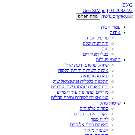
ENG
Geo-SIM
in
f
03-7682222
פתח תפריט
עמוד הבית
אודות
פרופיל חברה
היתרונות שלנו
חזון
בעלי תפקידים
תחומי פעילות
שיווק, פרסום ודעת קהל
איכות השירות וחווית הלקוח
פארמה ורפואה
התכנות כלכלית ופוטנציאל שוק
תכנון אורבני והתחדשות עירונית
מודלים ופתרונות עתירי מידע
סגמנטציית לקוחות ומיפוי קהלים
שיטות מחקר
סקרים טלפוניים
סקרים אינטרנטיים
לקוח סמוי
ראיונות פנים אל פנים
קבוצות מיקוד