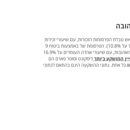
טבלת הפרסומות הזכורות, עם שיעורי זכירות
העומדים על 11.6%. (גבוה מהממוצע החצי שנתי של הפרסומות הזכורות העומד על 10.8%). הפרסומת של באמצעות ביטוח 9
באמצעות גליקמן שמיר סמסונוב / PUBLICIS מדורגת בראש טבלת הפרסומות האהובות, עם שיעורי אהדה העומדים על 16.9%
ין המושקע ביותר
דיסקונט וסופר פארם הם
עו השבוע את התקציב הגדול ביותר בסכום של כ- 1 מיליון ₪.כל אחת. נתוני ההשקעה הינם בהתאם לנתוני