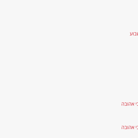
בוע
י אהובה
י אהובה