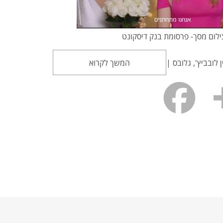
ילום מסך- פרסומת בנק דיסקונט
 לובביץ', גלובס |
המשך לקרוא