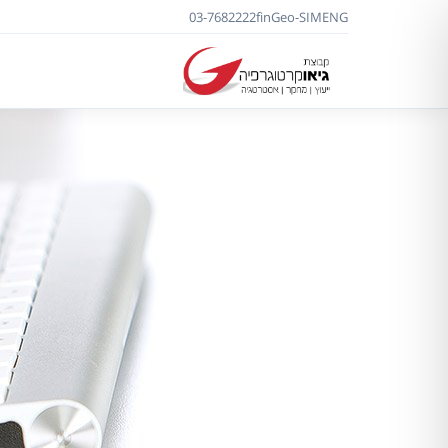
03-7682222
f
in
Geo-SIM
ENG