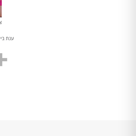
צ
ענת ביין