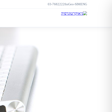
03-7682222
f
in
Geo-SIM
ENG