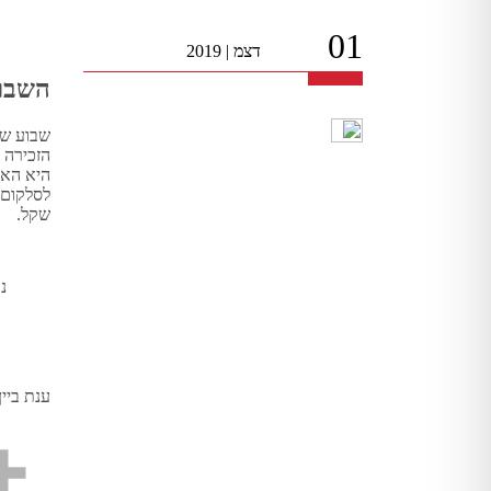
01
דצמ
|
2019
השבוע
שבוע של
שקל.
נ
ענת ביין 