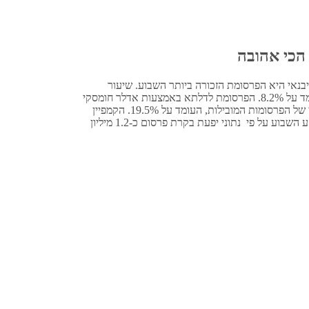
הכי אהובה
נאי היא הפרסומת הזכורה ביותר השבוע. שיעור
הזכירה לפרסומת גבוה בכ-23% מהממוצע החצי שנתי של הפרסומות המובילות, העומד על 8.2%. הפרסומת לדלתא באמצעות אדלר חומסקי
היא האהובה ביותר. שיעור האהדה של הפרסומת גבוה בכ-5% מהממוצע החצי שנתי של הפרסומות המובילות, העומד על 19.5%. הקמפיין
לסלקום TV באמצעות גיתם BBDO הוא המושקע מבחינה תקציבית. בקמפיין הושקע השבוע על פי נתוני יפעת בקרת פרסום כ-1.2 מיליון