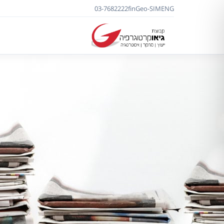
03-7682222
f
in
Geo-SIM
ENG