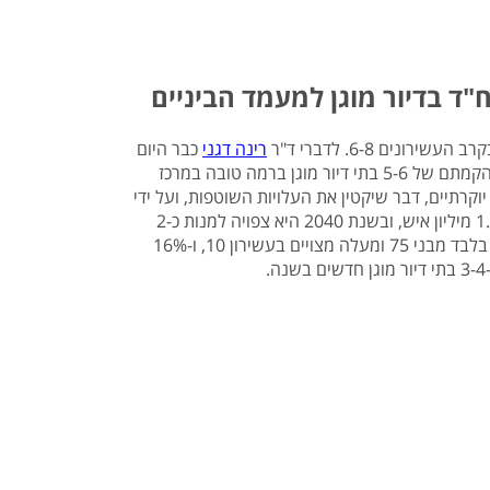
ים 6-8. לדברי ד"ר
רינה דגני
כבר היום
חסרות כ 2300 יחידו דיור לאוכלוסיה זו. כבר היום אומרת ד"ר דגני כי יש ביקוש להקמתם של 5-6 בתי דיור מוגן ברמה טובה במרכז
ומתקנים יוקרתיים, דבר שיקטין את העלויות השוטפות, ועל ידי
כך גם את התשלום עבור המגורים במקום.כיום מונה אוכלוסיית הגיל השלישי כ-1.2 מיליון איש, ובשנת 2040 היא צפויה למנות כ-2
מיליון איש, שיהוו למעלה מ-20% מהאוכלוסייה. לפי נתוני גיאוקרטוגרפיה, כ-4% בלבד מבני 75 ומעלה מצויים בעשירון 10, ו-16%