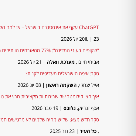
ChatGPT עקף את אינסטגרם בישראל – אז למה השימוש היומי בו יורד?
| 23 יול 2026
20il,
"שקופים בעיני המדינה": 77% מהאזרחים הוותיקים מרגישים שנדחקו מסדר העדיפויות
אביחי חיים ,
מערכת וואלה
| 21 יול 2026
סקר: איפה הישראלים מעדיפים לקנות?
אייל יצחקי,
השקמה ראשון
| 08 יונ 2026
איך חצי קילומטר של שרירותיות תקציבית חרץ את גו
אסף זגריזק,
גלובס
| 19 פבר 2026
סקר חדש מצא: שליש מהירושלמים לא מרגישים חמל
,
כל העיר
| 23 נוב 2025