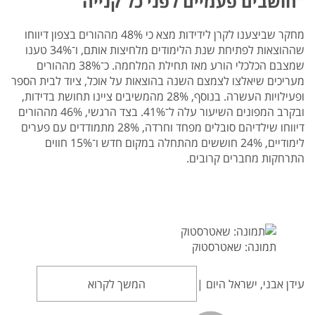
"חושבים פעמיים לפני כל קנייה"
מחקר שביצענו לקרן לידידות מצא כי 48% מההורים בצפון דיווחו
שההוצאות לפתיחת שנת הלימודים מלחיצות אותם, ו־34% טענו
שמצבם הכלכלי הורע מאז תחילת המלחמה. כ־38% מההורים
מעריכים שיאלצו לצמצם השנה בהוצאות על אוכל, ציוד לבית הספר
ופעילויות העשרה. בנוסף, 28% מהמשיבים ציינו תחושת בדידות,
ובקרב המפונים השיעור עלה ל־41%. בצד הרגשי, 46% מההורים
דיווחו שילדיהם סובלים מפחד וחרדה, 28% מתמודדים עם פערים
לימודיים, 24% חוששים מהתחלה במקום חדש ו־15% חווים
התרחקות מחברים קרובים.
תמונה: שאטרסטוק
עידן אבני, ישראל היום |
המשך לקרוא