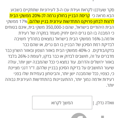
סקר שערכנו לקראת ועידת עכו ה-3 לעירוניות שתתקיים בשבוע
הבא מראה כי
קריסת הבניין בחולון גרמה לכ-20% ממשקי הבית
לרצות לבחון פרויקט התחדשות עירונית בניין שלהם,
17% ממשקי
הבית היהודיים בישראל, שהם כ-350,000 משקי בית, אינם בטוחים
כי המבנה בו הם גרים היום יחזיק מעמד במקרה של רעידת
אדמה.כ-16% ממשקי הבית בישראל נמצאים בתהליך חשיבה
לבדיקת רמת הסיכון של הבניין בו הם גרים, או שהם כבר
בדקו/בודקים. כ-40% ממשקי הבית באזור הצפון ובאזור השרון כבר
מדברים על זה, חושבים לבדוק או כבר בדקו, לעומת כ-26% בלבד
באזור ירושלים והדרום. עוד נמצא כי ככל שהמבנה ישן יותר, עולה
שיעור החושבים על בדיקת הסיכון בבניין שלהם. ד"ר דגני מציינת
כי, כצפוי, ככל שהמבנה ישן יותר, והביטחון בעמידות שלו בפני
רעידות אדמה נמוך יותר, ההתעניינות בהתחדשות העירונית גבוהה
יותר.
וואלה נדלן, |
המשך לקרוא