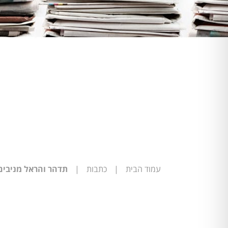
עמוד הבית
|
כתבות
|
תדהר והראל מניבים רכשו 27 דונם ליד נמל חיפה ב