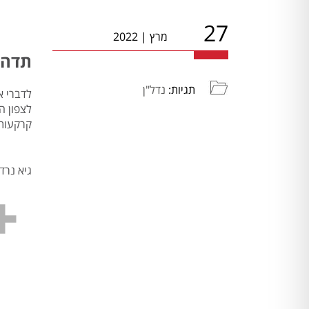
27
מרץ
|
2022
תדהר והראל 
תגיות:
נדל"ן
לדברי א
לצפון ה
קרקעות 
גיא נרד