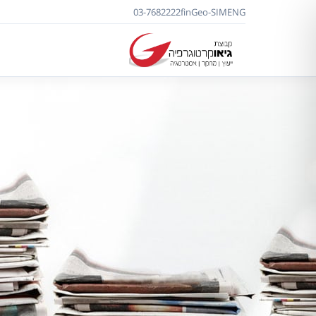
03-7682222
f
in
Geo-SIM
ENG