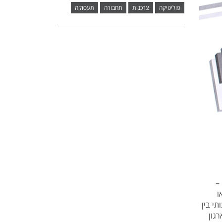
פוליטיקה
צרכנות
תחבורה
תעסוקה
–
ו
 חשף פער משמעותי בין
גון