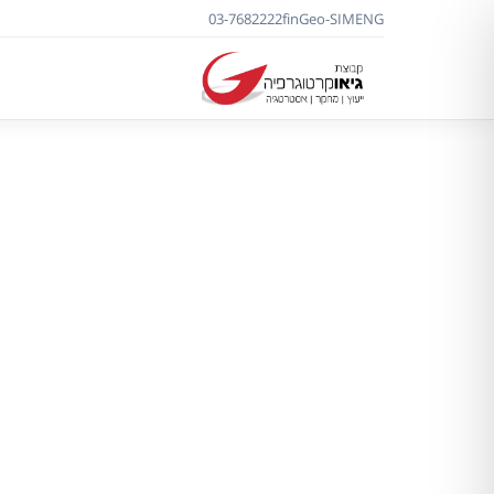
03-7682222
f
in
Geo-SIM
ENG