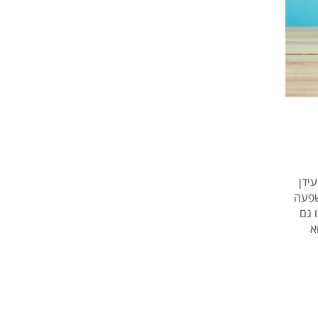
ידן
שפעה
 גם
א