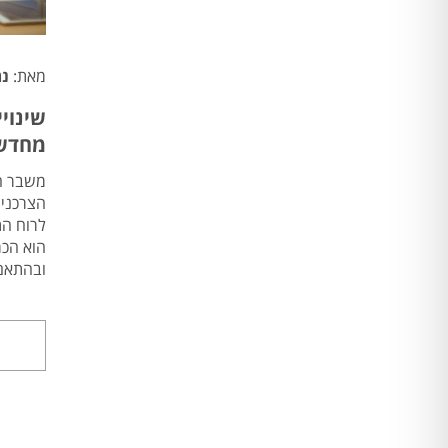
מאת:
נת
שינוי
מחדש 
משבר הק
הצרכני 
לרוח הת
הוא הכר
ובהתאם 