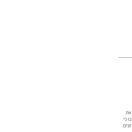
 את
הביטוח בתביעותיהם נמצא כי 44% השיבו כי
יבו כי הם מרוצים