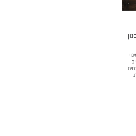
ון
נוי
ם
חית
,