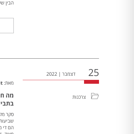
הבין שע
25
דצמבר
|
2022
מאת:
it
מה חו
צרכנות
בתביע
סקר מקי
מאוד. 24% ענו כי הם לא כל כך מרוצים בעוד 7% ענו כי הם בכלל לא […]