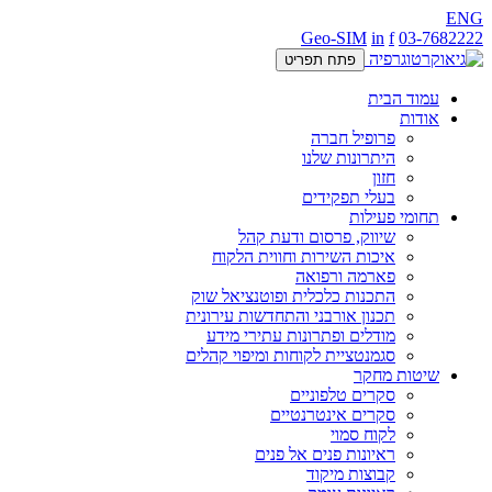
ENG
Geo-SIM
in
f
03-7682222
פתח תפריט
עמוד הבית
אודות
פרופיל חברה
היתרונות שלנו
חזון
בעלי תפקידים
תחומי פעילות
שיווק, פרסום ודעת קהל
איכות השירות וחווית הלקוח
פארמה ורפואה
התכנות כלכלית ופוטנציאל שוק
תכנון אורבני והתחדשות עירונית
מודלים ופתרונות עתירי מידע
סגמנטציית לקוחות ומיפוי קהלים
שיטות מחקר
סקרים טלפוניים
סקרים אינטרנטיים
לקוח סמוי
ראיונות פנים אל פנים
קבוצות מיקוד