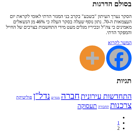
בסולם הדרגות
הסקר נערך העיתון "בשבע" בקרב בני המגזר הדתי לאומי לקראת יום
העצמאות ה-70. נתון נוסף שעלה בסקר העלה כי 46% מן הנשאלים
מאמינים כי צה"ל ובכיריו מגלים מעט מידי התחשבות בצרכים של החייל
והמפקד הדתי.
המשך לקרוא
תגיות
חברה
נדל"ן
התחדשות עירונית
פוליטיקה
מגזרים
צרכנות
תעסוקה
תחבורה
1
2