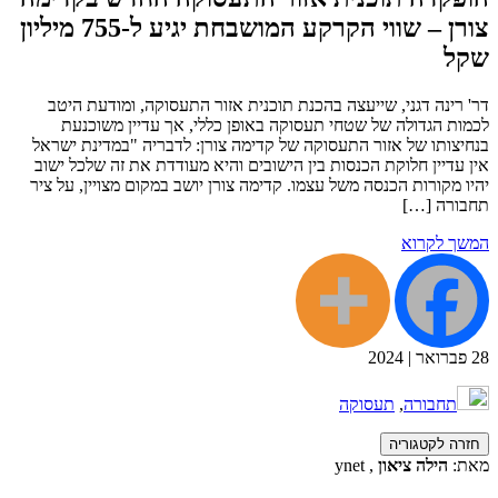
צורן – שווי הקרקע המושבחת יגיע ל-755 מיליון
שקל
דר' רינה דגני, שייעצה בהכנת תוכנית אזור התעסוקה, ומודעת היטב
לכמות הגדולה של שטחי תעסוקה באופן כללי, אך עדיין משוכנעת
בנחיצותו של אזור התעסוקה של קדימה צורן: לדבריה "במדינת ישראל
אין עדיין חלוקת הכנסות בין הישובים והיא מעודדת את זה שלכל ישוב
יהיו מקורות הכנסה משל עצמו. קדימה צורן יושב במקום מצויין, על ציר
תחבורה […]
המשך לקרוא
28
פברואר
|
2024
תחבורה
,
תעסוקה
חזרה לקטגוריה
מאת:
הילה ציאון
, ynet