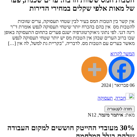
הטבות המס ששוות הרבה: ערים שכנות, פער
של מאות אלפי שקלים במחירי הדירות
אין קשר בין הטבות המס בעיר לבין שטחי תעסוקה, ערים שזוכות
להטבות מס אין בהם בהכרח יותר שיטחי תעסוקה לנפש אומרת ד"ר
רינה דגני. לפי נתוני גיאוקרטוגרפיה ישנם פערים בתחום התעסוקה באופן
שבו ברוב הערים שבהן אין הטבות מס יש יותר שטחי תעסוקה לנפש
מאשר בערים עם הטבות מס. לדבריה, "בקריית גת למשל, לה אין […]
המשך לקרוא
06
פברואר
|
2024
חברה
,
תעסוקה
חזרה לקטגוריה
מאת:
איתמר מינמר
, N12
30% מעובדי ההייטק חוששים למקום העבודה
שלהם בגלל המלחמה