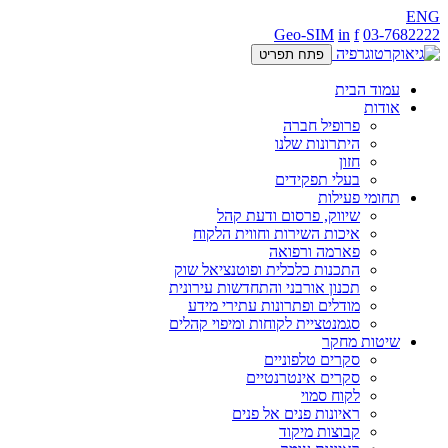
ENG
Geo-SIM
in
f
03-7682222
פתח תפריט
עמוד הבית
אודות
פרופיל חברה
היתרונות שלנו
חזון
בעלי תפקידים
תחומי פעילות
שיווק, פרסום ודעת קהל
איכות השירות וחווית הלקוח
פארמה ורפואה
התכנות כלכלית ופוטנציאל שוק
תכנון אורבני והתחדשות עירונית
מודלים ופתרונות עתירי מידע
סגמנטציית לקוחות ומיפוי קהלים
שיטות מחקר
סקרים טלפוניים
סקרים אינטרנטיים
לקוח סמוי
ראיונות פנים אל פנים
קבוצות מיקוד