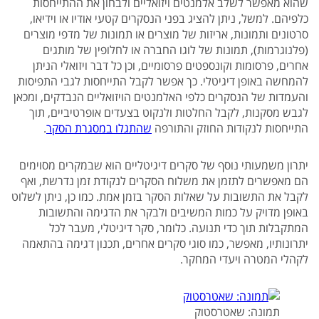
שהוא מאפשר לשלב אלמנטים ויזואליים ולבחון את ההתייחסות
כלפיהם. למשל, ניתן להציג בפני הנסקרים קטעי אודיו או וידיאו,
סרטונים ותמונות, אריזות של מוצרים או תמונות של מדפי מוצרים
(פלנוגרמות), תמונות של לוגו החברה או לחלופין של מותגים
אחרים, פרסומות וקונספטים פרסומיים, וכן כל דבר ויזואלי הניתן
להמחשה באופן דיגיטלי. כך אפשר לקבל התייחסות לגבי התפיסות
והעמדות של הנסקרים כלפי האלמנטים הויזואליים הנבדקים, ומכאן
לגבש מסקנות, לקבל החלטות ולנקוט בצעדים אופרטיביים, תוך
התייחסות לנקודות החוזק והתורפה
שהתגלו במסגרת הסקר
.
יתרון משמעותי נוסף של סקרים דיגיטליים הוא שבמקרים מסוימים
הם מאפשרים לתזמן את משלוח הסקרים לנקודת זמן נדרשת, ואף
לקבל את התשובות על שאלות הסקר בזמן אמת. כמו כן, ניתן לשלוט
באופן מדויק על כמות המשיבים ולבקר את הדגימה והתשובות
המתקבלות תוך כדי תנועה. כלומר, סקר דיגיטלי, מעבר לכל
יתרונותיו, מאפשר, כמו סוגי סקרים אחרים, תכנון דגימה בהתאמה
לקהלי המטרה ויעדי המחקר.
תמונה: שאטרסטוק