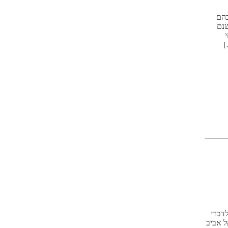
בהם
שנם
]
דברי
ף מר משרדים בתל אביב