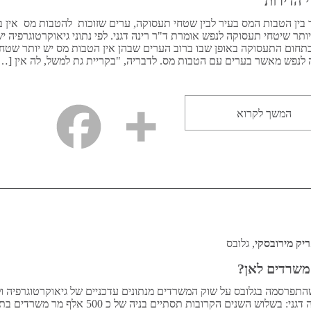
 הדירות
 בין הטבות המס בעיר לבין שטחי תעסוקה, ערים שזוכות להטבות מס אין 
ותר שיטחי תעסוקה לנפש אומרת ד"ר רינה דגני. לפי נתוני גיאוקרטוגרפיה י
תחום התעסוקה באופן שבו ברוב הערים שבהן אין הטבות מס יש יותר שטחי
לנפש מאשר בערים עם הטבות מס. לדבריה, "בקריית גת למשל, לה אין […
המשך לקרוא
יק מירובסקי
, גלובס
משרדים לאן?
תפרסמה בגלובס על שוק המשרדים מנתונים עדכניים של גיאוקרטוגרפיה ול
ד"ר רינה דגני: בשלוש השנים הקרובות תסתיים בניה של כ 500 אל