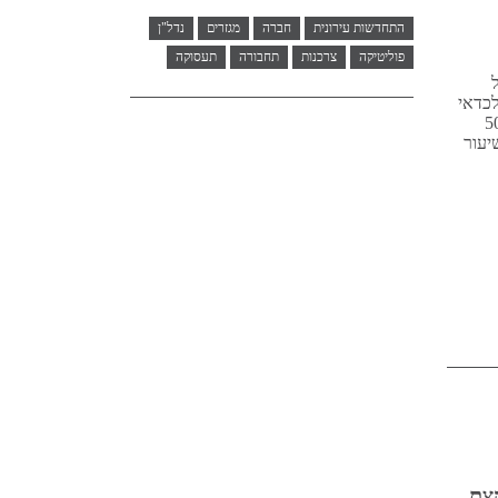
התחדשות עירונית
חברה
מגזרים
נדל"ן
פוליטיקה
צרכנות
תחבורה
תעסוקה
ל
לכדאי
צא כי המכפיל הסופי עמד בממוצע על 3.8, כלומר, במקום כ־50
נוי שיעור
קצת