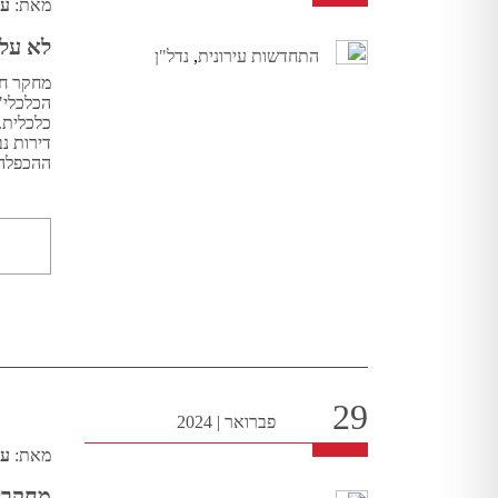
מאת:
עו
לא על 
התחדשות עירונית
,
נדל"ן
הכלכלי"
ההכפלה
29
פברואר
|
2024
מאת:
עו
מחקרים