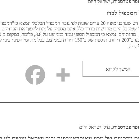
פר פטרסבורג
, ישראל היום
המכפיל לבדו
מחקר חדש שערכנו מיפה 20 ערים שונות לפי גובה המכפיל הכלכלי ונמצא כי"המכפי
 שמקבל היזם מהרשות בדרך כלל איננו מספיק על מנת להפוך את הפרויקט 
כלכלית. מהנתונים נמ
דירות נבנו כ־200 דירות, תוספת של כ־150 דירות בממוצע. בכל מתחמי הפינוי בי
 […]
המשך לקרוא
פר פטרסבורג
, נדלן ישראל היום
 עדכניים של מכון גיאוקרטוגרפיה ובנק ישראל עושים לנו 