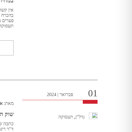
במחירי
אין קשר
בהכרח י
פערים ב
תעסוקה 
01
פברואר
|
2024
מאת:
אר
שוק ה
נדל"ן
,
תעסוקה
כתבה שה