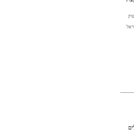
וק
ראל
ים