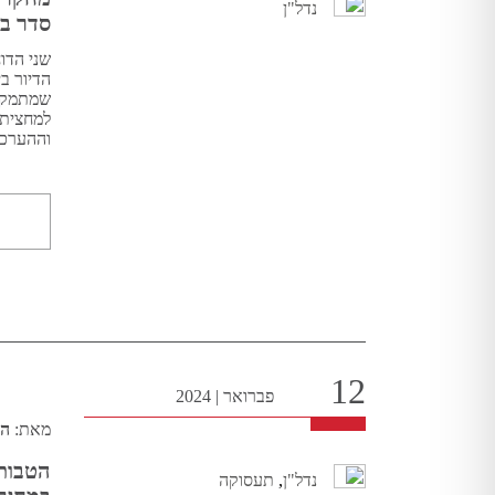
נדל"ן
סדר ב
שני הדו
הדיור ב
שמתמקד 
וההערכו
12
פברואר
|
2024
מאת:
הי
הטבות 
נדל"ן
,
תעסוקה