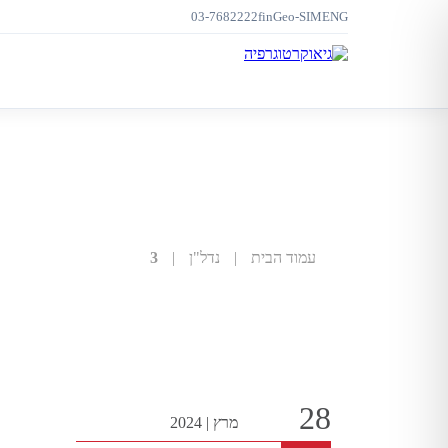
03-7682222
f
in
Geo-SIM
ENG
עמוד הבית
|
נדל"ן
|
3
28
מרץ
|
2024