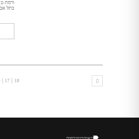
בתל אבי
6
17
18