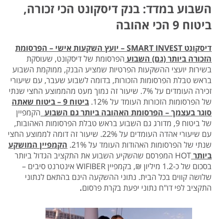
השבוע במדד: בנק דיסקונט הכי זכורה,
ביטוח 9 הכי אהובה
דיסקונט
SMART INVEST
– יועץ השקעות אישי – הפרסומת
הזכורה ביותר (גם) השבוע
הפרסומת של דיסקונט, שעוסקת
בשירות יועצי ההשקעות הפרטיות שמציע הבנק, ממוקמת השבוע
בראש טבלת הפרסומות הזכורות, בדומה לשבוע שעבר, עם שיעורי
זכירה העומדים על 7%. שיעור זה נמוך מעט מהממוצע החצי שנתי
של הפרסומות הזכורות העומד על 12%.
ביטוח 9 – ביטוח שאתה
סוגר בעצמך
– הפרסומת האהובה ביותר גם השבוע
הקמפיין
של ביטוח 9, מדורג גם השבוע בראש טבלת הפרסומות האהובות,
עם שיעורי אהדה העומדים על 22%. שיעור זה דומה לממוצע החצי
שנתי של הפרסומות האהודות העומד על 21%.
הקמפיין המושקע
ביותר
HOT המפרסם שהשקיע השבוע את התקציב הגדול ביותר
בסכום של כ-1.2 מיליון ₪, בקמפיין WIFIBER אינטרנט סיבים –
שלושה קווים בכל הבית. נתוני ההשקעה הינם בהתאם לנתוני
התקציב לפי דו"ח נתוני יפעת בקרת פרסום
.