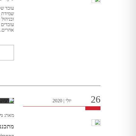
עובד שט
שמידת ה
ובניהול
עובדים ט
אחרים. 
26
יולי
|
2020
מאת:
גי
מתכנני