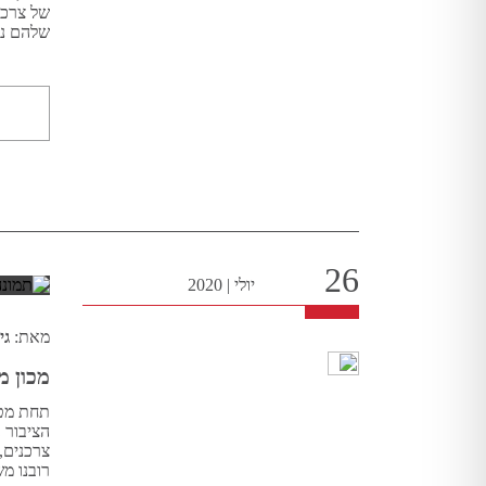
של צרכי
שלהם ני
26
יולי
|
2020
מאת:
גי
מכון מ
תחת מטר
הציבור 
צרכנים, 
רובנו מ