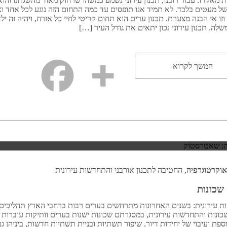
 מאקרו: עבור רובנו, תכנון עירוני נשמע כמשהו שרחוק מאוד מהשגתנו והוא
ל מעטים בלבד. לא תמיד אנו תופסים עד כמה התחום הזה נוגע לכל אחד ו
וזו אי הבנה מצערת. תכנון ערים הוא תחום קריטי לחיי כל אזרח, ויהיה זה ילד
לה. תכנון עירוני נכון יתאים את גודל העיר […]
המשך לקרוא
אוקרטוגרפיה
, החטיבה לתכנון אורבני והתחדשות עירונית
שכונות
 עירונית: בשנים האחרונות מתרחשים בערים רבות ברחבי הארץ תהליכים
כונות והתחדשות עירונית, במסגרתם שכונות ישנות בערים וותיקות עוברות
ספת ועיבוי של יחידות דיור, שיפור תשתיות ובניית תשתיות חדשות, ביניהן ג