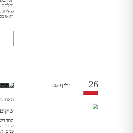
הסתכלות
נחלתם ש
מאיתנו, 
ראש ממש
26
יולי
|
2020
מאת:
גי
שיקום 
התחדשות
שיקום ש
פנים, תו