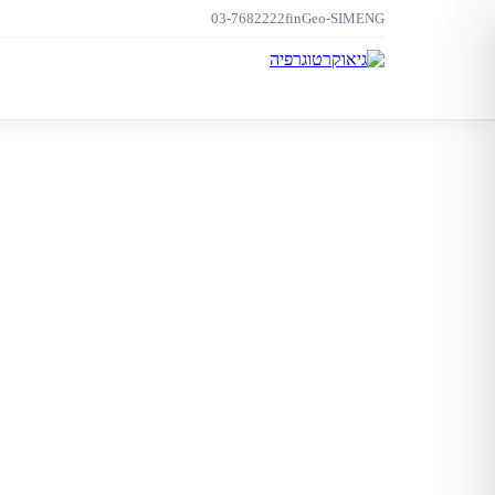
03-7682222
f
in
Geo-SIM
ENG