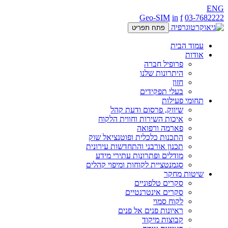
ENG
Geo-SIM
in
f
03-7682222
פתח תפריט
עמוד הבית
אודות
פרופיל חברה
היתרונות שלנו
חזון
בעלי תפקידים
תחומי פעילות
שיווק, פרסום ודעת קהל
איכות השירות וחווית הלקוח
פארמה ורפואה
התכנות כלכלית ופוטנציאל שוק
תכנון אורבני והתחדשות עירונית
מודלים ופתרונות עתירי מידע
סגמנטציית לקוחות ומיפוי קהלים
שיטות מחקר
סקרים טלפוניים
סקרים אינטרנטיים
לקוח סמוי
ראיונות פנים אל פנים
קבוצות מיקוד