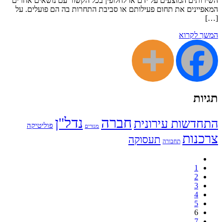
השירותים המוצעים על ידם או לחלופין בכל הקשור עם נושאים אחרים
המאפיינים את תחום פעילותם או סביבת התחרות בה הם פועלים. על
[…]
המשך לקרוא
תגיות
חברה
נדל"ן
התחדשות עירונית
פוליטיקה
מגזרים
צרכנות
תעסוקה
תחבורה
1
2
3
4
5
6
7