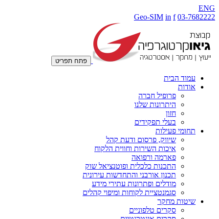
ENG
Geo-SIM
in
f
03-7682222
פתח תפריט
עמוד הבית
אודות
פרופיל חברה
היתרונות שלנו
חזון
בעלי תפקידים
תחומי פעילות
שיווק, פרסום ודעת קהל
איכות השירות וחווית הלקוח
פארמה ורפואה
התכנות כלכלית ופוטנציאל שוק
תכנון אורבני והתחדשות עירונית
מודלים ופתרונות עתירי מידע
סגמנטציית לקוחות ומיפוי קהלים
שיטות מחקר
סקרים טלפוניים
סקרים אינטרנטיים