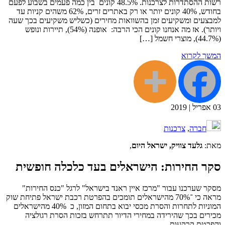
רשות ההסתדרות לצרכנות. 48.5% קונים בין כמה פעמים בשבוע לפעם
בחודש, 40% קונים יותר או רק באתרים זרים, 62% משהים קניות עד
למבצעים ומשקיעים זמן בהשוואות מחירים (כשליש משקיעים בכך שעה
ויותר). אז מה אנחנו קונים הכי הרבה: אופנה (54%), תיירות ונופש
(44.7%), מוצרי חשמל […]
המשך לקרוא
03
אפריל
|
2019
חברה
,
צרכנות
מאת:
גלעד צוויק, ישראל היום
,
סקר החירות: הישראלים בעד כלכלה חופשית
מסקר שערכנו עבור "מרכז איין ראנד בישראל" לרגל "כנס החירות"
מראה כי ־70% מהישראלים תומכים בהפרטת רכבת ישראל פתיחת שוק
המוניות לתחרות והסרת מכסי יבוא בתחום המזון, כ 40% מהישראלים
מכירים בכך שהירידה במחירי הדיור תתרחש בזכות הסרת רגולציה
והפרטת קרקעות.