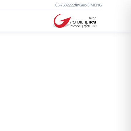
03-7682222
f
in
Geo-SIM
ENG