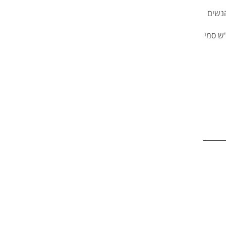
ים ללמוד או לעסוק בהנדסה והייטק, רק 18% מהנשים
ע"ש סמי