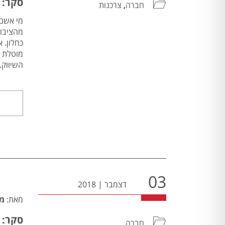
סקר: 30% מהציבור – כחלון אשם בגל ההתייקרויות
חברה
,
צרכנות
מהציבור
השיווק. ל
03
דצמבר
|
2018
מאת:
מע
סקר: 
חברה