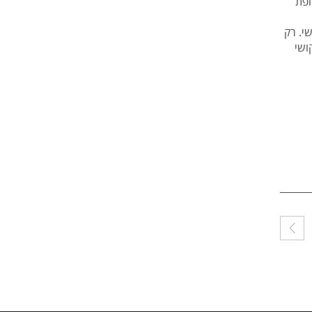
 לקופת
שי. רק
ושי