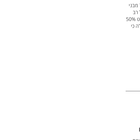
מסקר שנערך בקרב בני נוער בגילאי 15-18 עבור חברת מי עדן עולה ש-76.6% מבני
 רב
הנשאלים לעשיית ספורט חדר כושר. ענפי הספורט הבולטים הם: ריצה עם כמעט 50%
ה כי