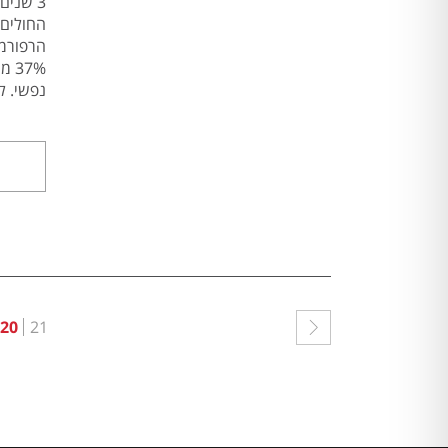
החולים 
37%
נפשי. ל
20
21