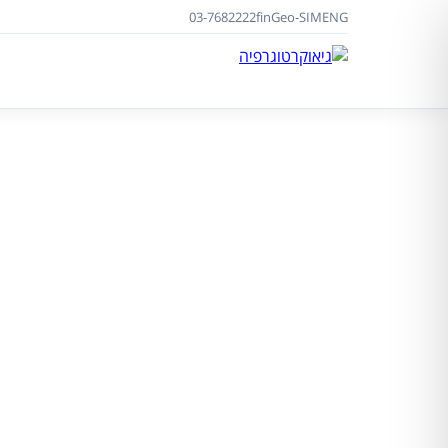
03-7682222
f
in
Geo-SIM
ENG