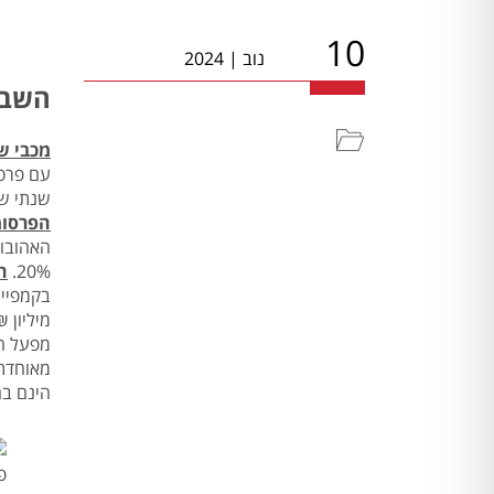
10
נוב
|
2024
השבו
מכבי ש
שנתי של
הפרסומ
20%.
ה
מיליון ₪
מפעל הפ
הינם בה
פ