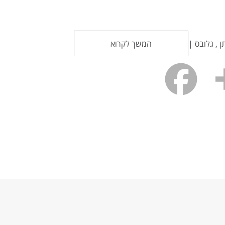
ן , גלובס |
המשך לקרוא