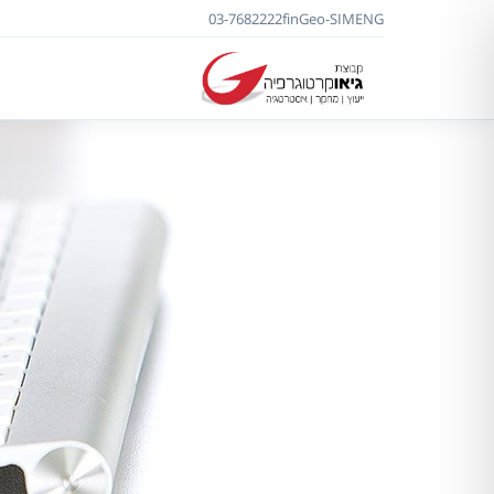
03-7682222
f
in
Geo-SIM
ENG