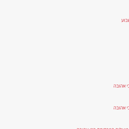
בוע
י אהובה
י אהובה