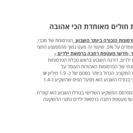
ת חולים מאוחדת הכי אהובה
רסומת הזכורה ביותר השבוע
הפרסומת של מכבי,
עם פרסומת לשירותי בריאות, ממוקמת בראש דירוג הזכורות עם שיעורי זכירה העומדים על 5%. שיעור זה מעט נמוך מהממוצע החצי
ור -חדש! מעטפת רחבה ברפואת ילדים
–
ילדים, דורגה השבוע בראש טבלת הפרסומות
זה דומה לממוצע החצי שנתי של הפרסומות האהודות העומד על
קופ"ח מכבי הוא המפרסם שהשקיע השבוע את התקציב הגדול ביותר בסכום של כ- 1.9 מיליון ₪
בקמפיינים שונים לשירותי הבריאות השונים של הקופה. המפרסם המשקיע השני בגודלו השבוע הוא מפעל הפיס שהשקיע כ-1.4
 המפרסם המשקיע השלישי בגודלו השבוע הוא קופ"ח
 ג'וניור -חדש! מעטפת רחבה ברפואת ילדים נתוני ההשקעה