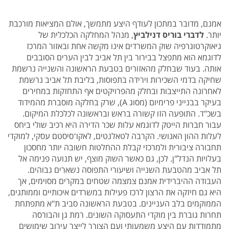
אמנם, מדובר במתכון לעודף היצע מתמשך, אולם המציאות מורכבת
יותר.
לדברי בוריס דנילביץ
, מנהל המחלקה הכלכלית של
גיאוקרטוגרפיה שוק המשרדים אינו מקשה אחת ובאזור המרכז
לדוגמא הוא מתפצל בבירור בין תל אביב לבין הערים הסובבים
אותה. בעוד שבחלק מהאזורים בטבעת הראשונה והשנייה נרשמת
שחיקה בדמי השכירות וירידה בתפוסות, בליבת תל אביב נרשמת
לאחרונה התייצבות ובחלק מהפרויקטים אף התחזקות במחירים
בעיקר בבנייני פרימיום (מסוג A), שרק בחלקה מוסברת מהמידוד
בשכ"ד. התופעה הזו קשורה בראש ובראשונה לכלכלת המיקום.
עבור חברות הייטק לדוגמא עלות שכר הדירה היא רכיב שולי ביחס
לעלות ההון האנושי. הקרבה לטאלנטים, לאקו־סיסטם עסקי, למוקדי
תחבורה ציבורית ולמרכזי קבלת ההחלטות חשובה יותר מחסכון
בעלויות הנדל"ן. לכן, גם כאשר השוק מוצף, יש תנועה פנימה אל
תל אביב מהטבעת השנייה ושיעורי התפוסה נשארים גבוהים.
העבודה ההיברידית אמנם צמצמה שטחים במקרים מסוימים, אך
היא גם חיזקה את הרצון לרכז פעילות במשרדים איכותיים וממותגים,
הממוקמים בלב העניינים. בטבעת הראשונה סביב ת"א מתפתחת
תחרות גוברת בין מוקדי התעסוקה השונים. רמת גן והבורסה
מתמודדות עם היצע משמעותי ועם הצורך לייצר עירוב שימושים