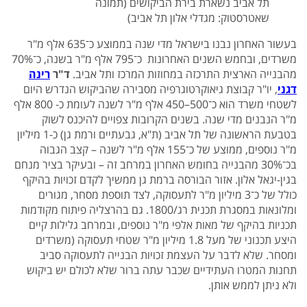
תל אביב נשארת בירת הביקושים (תמונה
שאטרסטוק: מגדלי אלון תל אביב)
בעשור האחרון נבנו בישראל מדי שנה בממוצע כ־635 אלף מ"ר
משרדים, ובחמש השנים האחרונות כ־795 אלף מ"ר בשנה, כ־70%
מהבנייה הארצית התרכזה במחוזות המרכז ותל אביב.
ד"ר
רינה
דגני
, יו"ר קבוצת גיאוקרטוגרפיה מסבירה שהביקוש הנדרש היום
לשטחי משרד הוא כ־500–450 אלף מ"ר לשנה לעומת כ- 800 אלף
מ"ר הנבנים מדי שנה. בשנים הקרובות צפויים להיכנס לשוק
בטבעת הראשונה של תל אביב (ת"א, גבעתיים ורמת גן) כ-1 מיליון
מ"ר נוספים, ממוצע של כ־155 אלף מ"ר לשנה – קצב הגבוה
בכ־30% מהבנייה בחומש האחרון במרחב זה – ובעיקר בציר מנחם
בגין-יגאל אלון. אזור הבורסה ברמת גן ממשיך לקדם זכויות בהיקף
כולל של כ־3 מיליון מ"ר לתעסוקה, לצד תוספת מסחר, מגורים
ומלונאות במסגרת תכנית רג/1800. גם בהרצליה פיתוח מקודמות
תכניות בהיקף של מאות אלפי מ"ר נוספים, ובמרחב גלילות קיים
היצע תכנוני של מעל 1.8 מיליון מ"ר שטחי תעסוקה (משרדים
ומסחר. שלא לדבר על העצמת זכויות הבנייה לתעסוקה סביב
תחנות המטרו העתידיים שכבר עתה ברור שלא לכולם יש ביקוש
ולא ניתן לממש אותן.