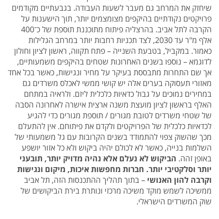
שיחזק את המרחב גם מעבר לשעות העבודה. בגבעתיים מקודמים
פרויקטים נקודתיים בהיקפים מצומצמים יותר, תוך הישענות על
הקרבה לתל אביב. בהרצליה פיתוח מתוכננת תוספת של כ־400
אלף מ"ר עד 2030, לצד תכניות רחבות יותר במרחב הגלילות
כאמור. במקביל, בטבעת השנייה – פתח תקווה, ראשון לציון וחולון
לדוגמא – נוספו בשנים האחרונות שטחים בהיקפים משמעותיים,
אך שם התחרות מתבססת בעיקר על מחיר ונגישות, כאשר בכל אחד
מאזורי תעסוקה בערים אלה יש קושי ממשי לאכלס משרדים גם
במחירים נמוכים על גבול כדאיות כלכלית ליזם. ולראיה במתחם
האלף בראשון לציון מועצת משנה ארצית אישרה לאחרונה הסבה
של שטחי משרדים לטובת מגורים / תוספת מגורים כדי להגיע
לכדאיות כלכלית של הפרויקטים ולקדם את פיתוחם. אין להתעלם
מכך שהשוק צפוי להתמודד בשנים הקרובות עם גל משמעותי של
השלמות בנייה, כאשר לא לכולם יהיה ביקוש ולא כל אזור יושפע
באופן זהה.
הביקוש לא נעלם אלא נהיה מדויק יותר, תובעני
יותר וסלקטיבי יותר. חברות מחפשות איכות, מיקום ונגישות
וקרבה להון האנושי
– בתוך תהליך ההתכנסות הזה, תל אביב
ממשיכה לשמש מוקד משיכה מרכזי ונותרת בירת הביקושים של
שוק המשרדים הישראלי.